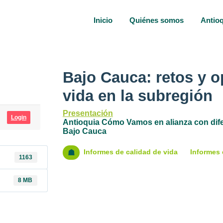
Inicio
Quiénes somos
Antio
Bajo Cauca: retos y o
vida en la subregión
Presentación
Login
Antioquia Cómo Vamos en alianza con difere
Bajo Cauca
Informes de calidad de vida
Informes 
☗
1163
8 MB