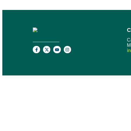
C
C
M
i